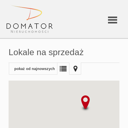
Strona
Lokale na sprzedaż
główna
pokaż od najnowszych
O
firmie
Oferta