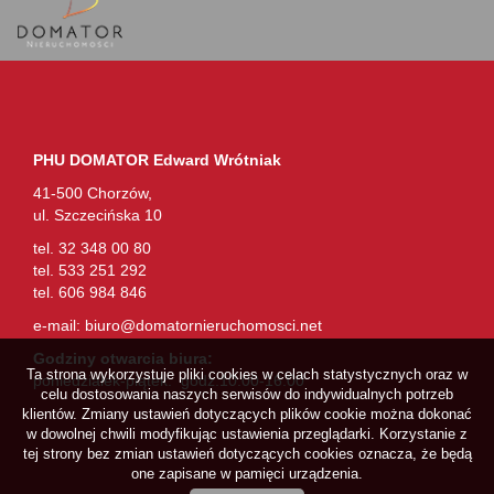
PHU DOMATOR Edward Wrótniak
41-500 Chorzów,
ul. Szczecińska 10
tel. 32 348 00 80
tel. 533 251 292
tel. 606 984 846
e-mail:
biuro@domatornieruchomosci.net
Godziny otwarcia biura:
Ta strona wykorzystuje pliki cookies w celach statystycznych oraz w
poniedziałek-piątek: godz.10.00-16.00
celu dostosowania naszych serwisów do indywidualnych potrzeb
klientów. Zmiany ustawień dotyczących plików cookie można dokonać
w dowolnej chwili modyfikując ustawienia przeglądarki. Korzystanie z
tej strony bez zmian ustawień dotyczących cookies oznacza, że będą
one zapisane w pamięci urządzenia.