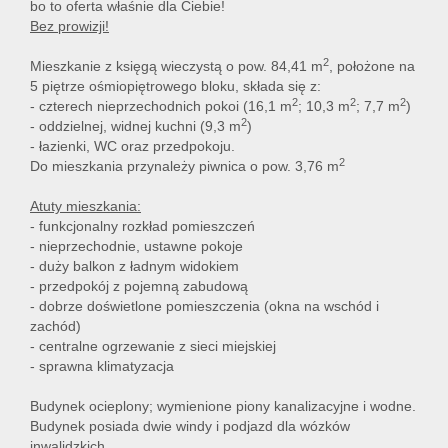
bo to oferta właśnie dla Ciebie!
Bez prowizji!
2
Mieszkanie z księgą wieczystą o pow. 84,41 m
, położone na
5 piętrze ośmiopiętrowego bloku, składa się z:
2
2
2
- czterech nieprzechodnich pokoi (16,1 m
; 10,3 m
; 7,7 m
)
2
- oddzielnej, widnej kuchni (9,3 m
)
- łazienki, WC oraz przedpokoju.
2
Do mieszkania przynależy piwnica o pow. 3,76 m
Atuty mieszkania:
- funkcjonalny rozkład pomieszczeń
- nieprzechodnie, ustawne pokoje
- duży balkon z ładnym widokiem
- przedpokój z pojemną zabudową
- dobrze doświetlone pomieszczenia (okna na wschód i
zachód)
- centralne ogrzewanie z sieci miejskiej
- sprawna klimatyzacja
Budynek ocieplony; wymienione piony kanalizacyjne i wodne.
Budynek posiada dwie windy i podjazd dla wózków
inwalidzkich.