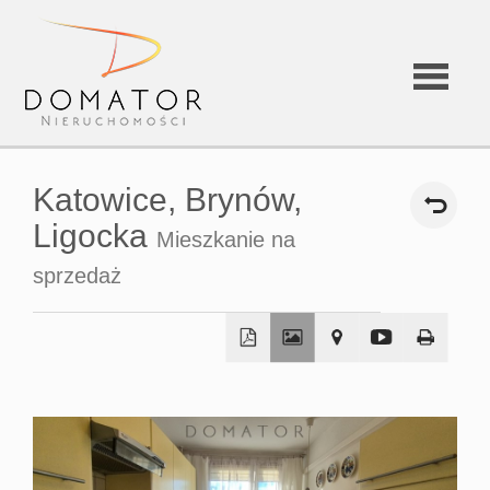
Strona
Katowice,
Brynów,
główna
Ligocka
Mieszkanie na
sprzedaż
O
firmie
Oferta