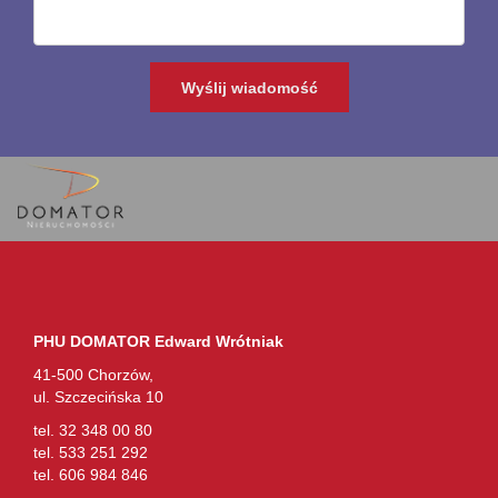
PHU DOMATOR Edward Wrótniak
41-500 Chorzów,
ul. Szczecińska 10
tel. 32 348 00 80
tel. 533 251 292
tel. 606 984 846