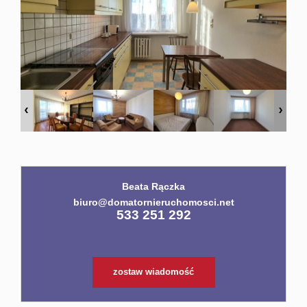
Usługi
dodatko
Kontakt
Beata Rączka
biuro@domatornieruchomosci.net
533 251 292
zostaw wiadomość