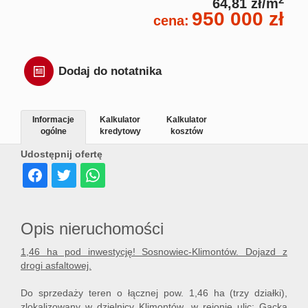
2
64,81 zł/m
950 000 zł
cena:
Dodaj do notatnika
Informacje
Kalkulator
Kalkulator
ogólne
kredytowy
kosztów
Udostępnij ofertę
Opis nieruchomości
1,46 ha pod inwestycję! Sosnowiec-Klimontów. Dojazd z
drogi asfaltowej.
Do sprzedaży teren o łącznej pow. 1,46 ha
(trzy działki),
zlokalizowany w dzielnicy Klimontów, w rejonie ulic: Gacka