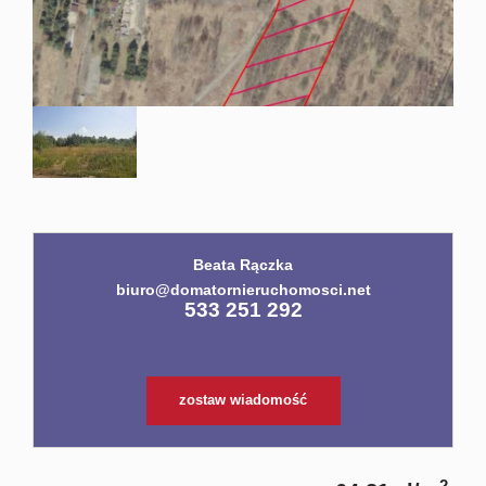
Usługi
dodatko
Kontakt
Beata Rączka
biuro@domatornieruchomosci.net
533 251 292
zostaw wiadomość