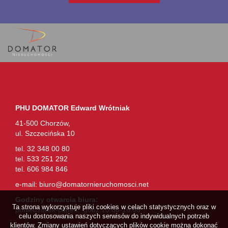
PHU DOMATOR Edward Wrótniak
41-500 Chorzów,
ul. Szczecińska 10
tel. 32 348 00 80
tel. 533 251 292
tel. 606 984 846
e-mail:
biuro@domatornieruchomosci.net
Godziny otwarcia biura:
Ta strona wykorzystuje pliki cookies w celach statystycznych oraz w
poniedziałek-piątek: godz.10.00-16.00
celu dostosowania naszych serwisów do indywidualnych potrzeb
klientów. Zmiany ustawień dotyczących plików cookie można dokonać