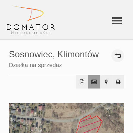
Strona
Sosnowiec,
Klimontów
główna
Działka na sprzedaż
O
firmie
Oferta